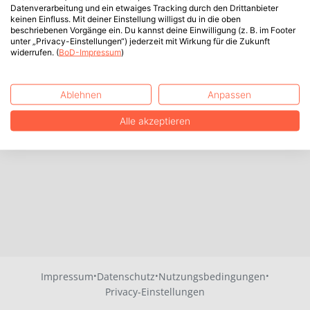
Datenverarbeitung und ein etwaiges Tracking durch den Drittanbieter
keinen Einfluss. Mit deiner Einstellung willigst du in die oben
beschriebenen Vorgänge ein. Du kannst deine Einwilligung (z. B. im Footer
unter „Privacy-Einstellungen“) jederzeit mit Wirkung für die Zukunft
widerrufen. (
BoD-Impressum
)
Ablehnen
Anpassen
Alle akzeptieren
·
·
·
Impressum
Datenschutz
Nutzungsbedingungen
Privacy-Einstellungen