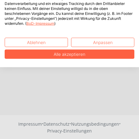
Datenverarbeitung und ein etwaiges Tracking durch den Drittanbieter
keinen Einfluss. Mit deiner Einstellung willigst du in die oben
beschriebenen Vorgänge ein. Du kannst deine Einwilligung (z. B. im Footer
unter „Privacy-Einstellungen“) jederzeit mit Wirkung für die Zukunft
widerrufen. (
BoD-Impressum
)
Ablehnen
Anpassen
Alle akzeptieren
·
·
·
Impressum
Datenschutz
Nutzungsbedingungen
Privacy-Einstellungen