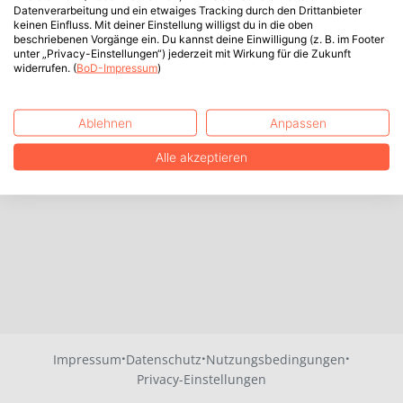
Datenverarbeitung und ein etwaiges Tracking durch den Drittanbieter
keinen Einfluss. Mit deiner Einstellung willigst du in die oben
beschriebenen Vorgänge ein. Du kannst deine Einwilligung (z. B. im Footer
unter „Privacy-Einstellungen“) jederzeit mit Wirkung für die Zukunft
widerrufen. (
BoD-Impressum
)
Ablehnen
Anpassen
Alle akzeptieren
·
·
·
Impressum
Datenschutz
Nutzungsbedingungen
Privacy-Einstellungen