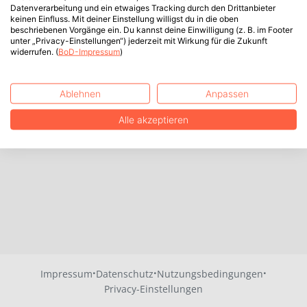
Datenverarbeitung und ein etwaiges Tracking durch den Drittanbieter
keinen Einfluss. Mit deiner Einstellung willigst du in die oben
beschriebenen Vorgänge ein. Du kannst deine Einwilligung (z. B. im Footer
unter „Privacy-Einstellungen“) jederzeit mit Wirkung für die Zukunft
widerrufen. (
BoD-Impressum
)
Ablehnen
Anpassen
Alle akzeptieren
·
·
·
Impressum
Datenschutz
Nutzungsbedingungen
Privacy-Einstellungen