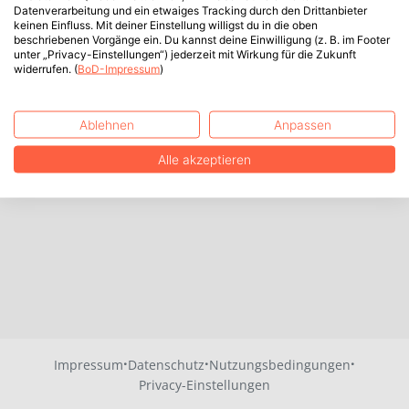
Datenverarbeitung und ein etwaiges Tracking durch den Drittanbieter
keinen Einfluss. Mit deiner Einstellung willigst du in die oben
beschriebenen Vorgänge ein. Du kannst deine Einwilligung (z. B. im Footer
unter „Privacy-Einstellungen“) jederzeit mit Wirkung für die Zukunft
widerrufen. (
BoD-Impressum
)
Ablehnen
Anpassen
Alle akzeptieren
·
·
·
Impressum
Datenschutz
Nutzungsbedingungen
Privacy-Einstellungen