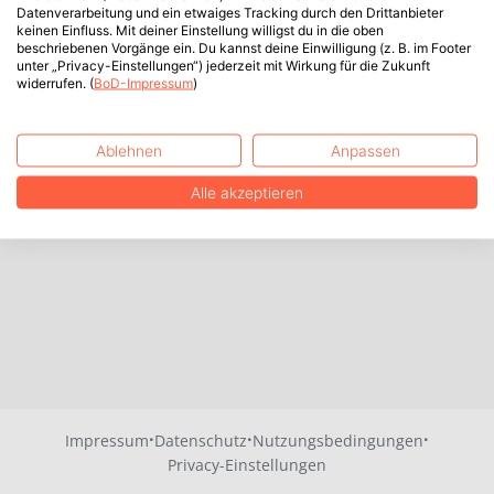
Datenverarbeitung und ein etwaiges Tracking durch den Drittanbieter
keinen Einfluss. Mit deiner Einstellung willigst du in die oben
beschriebenen Vorgänge ein. Du kannst deine Einwilligung (z. B. im Footer
unter „Privacy-Einstellungen“) jederzeit mit Wirkung für die Zukunft
widerrufen. (
BoD-Impressum
)
Ablehnen
Anpassen
Alle akzeptieren
·
·
·
Impressum
Datenschutz
Nutzungsbedingungen
Privacy-Einstellungen