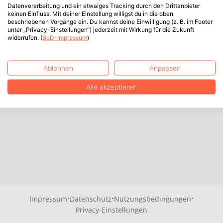
Datenverarbeitung und ein etwaiges Tracking durch den Drittanbieter
keinen Einfluss. Mit deiner Einstellung willigst du in die oben
beschriebenen Vorgänge ein. Du kannst deine Einwilligung (z. B. im Footer
unter „Privacy-Einstellungen“) jederzeit mit Wirkung für die Zukunft
widerrufen. (
BoD-Impressum
)
Ablehnen
Anpassen
Alle akzeptieren
·
·
·
Impressum
Datenschutz
Nutzungsbedingungen
Privacy-Einstellungen