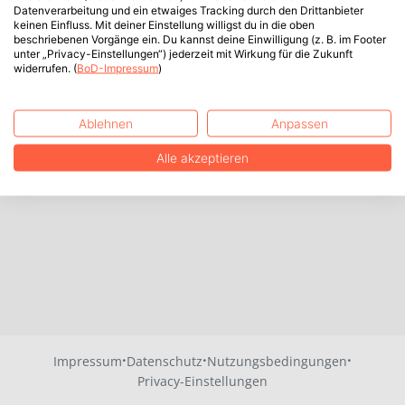
Datenverarbeitung und ein etwaiges Tracking durch den Drittanbieter
keinen Einfluss. Mit deiner Einstellung willigst du in die oben
beschriebenen Vorgänge ein. Du kannst deine Einwilligung (z. B. im Footer
unter „Privacy-Einstellungen“) jederzeit mit Wirkung für die Zukunft
widerrufen. (
BoD-Impressum
)
Ablehnen
Anpassen
Alle akzeptieren
·
·
·
Impressum
Datenschutz
Nutzungsbedingungen
Privacy-Einstellungen