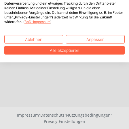
Datenverarbeitung und ein etwaiges Tracking durch den Drittanbieter
keinen Einfluss. Mit deiner Einstellung willigst du in die oben
beschriebenen Vorgänge ein. Du kannst deine Einwilligung (z. B. im Footer
unter „Privacy-Einstellungen“) jederzeit mit Wirkung für die Zukunft
widerrufen. (
BoD-Impressum
)
Ablehnen
Anpassen
Alle akzeptieren
·
·
·
Impressum
Datenschutz
Nutzungsbedingungen
Privacy-Einstellungen