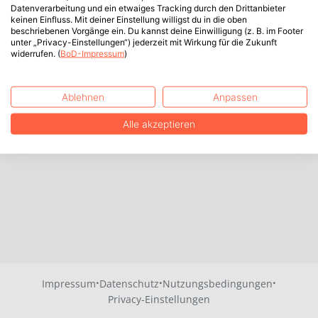
Datenverarbeitung und ein etwaiges Tracking durch den Drittanbieter
keinen Einfluss. Mit deiner Einstellung willigst du in die oben
beschriebenen Vorgänge ein. Du kannst deine Einwilligung (z. B. im Footer
unter „Privacy-Einstellungen“) jederzeit mit Wirkung für die Zukunft
widerrufen. (
BoD-Impressum
)
Ablehnen
Anpassen
Alle akzeptieren
·
·
·
Impressum
Datenschutz
Nutzungsbedingungen
Privacy-Einstellungen