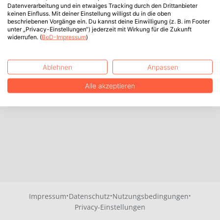
Datenverarbeitung und ein etwaiges Tracking durch den Drittanbieter
keinen Einfluss. Mit deiner Einstellung willigst du in die oben
beschriebenen Vorgänge ein. Du kannst deine Einwilligung (z. B. im Footer
unter „Privacy-Einstellungen“) jederzeit mit Wirkung für die Zukunft
widerrufen. (
BoD-Impressum
)
Ablehnen
Anpassen
Alle akzeptieren
·
·
·
Impressum
Datenschutz
Nutzungsbedingungen
Privacy-Einstellungen