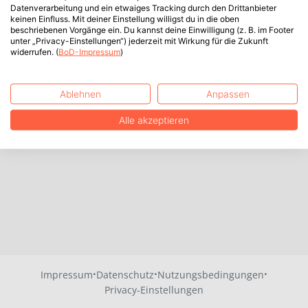
Datenverarbeitung und ein etwaiges Tracking durch den Drittanbieter
keinen Einfluss. Mit deiner Einstellung willigst du in die oben
beschriebenen Vorgänge ein. Du kannst deine Einwilligung (z. B. im Footer
unter „Privacy-Einstellungen“) jederzeit mit Wirkung für die Zukunft
widerrufen. (
BoD-Impressum
)
Ablehnen
Anpassen
Alle akzeptieren
·
·
·
Impressum
Datenschutz
Nutzungsbedingungen
Privacy-Einstellungen