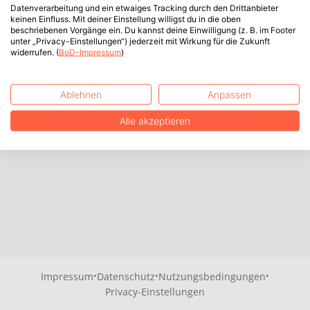
Datenverarbeitung und ein etwaiges Tracking durch den Drittanbieter
keinen Einfluss. Mit deiner Einstellung willigst du in die oben
beschriebenen Vorgänge ein. Du kannst deine Einwilligung (z. B. im Footer
unter „Privacy-Einstellungen“) jederzeit mit Wirkung für die Zukunft
widerrufen. (
BoD-Impressum
)
Ablehnen
Anpassen
Alle akzeptieren
·
·
·
Impressum
Datenschutz
Nutzungsbedingungen
Privacy-Einstellungen