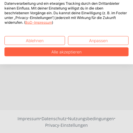
Datenverarbeitung und ein etwaiges Tracking durch den Drittanbieter
keinen Einfluss. Mit deiner Einstellung willigst du in die oben
beschriebenen Vorgänge ein. Du kannst deine Einwilligung (z. B. im Footer
unter „Privacy-Einstellungen“) jederzeit mit Wirkung für die Zukunft
widerrufen. (
BoD-Impressum
)
Ablehnen
Anpassen
Alle akzeptieren
·
·
·
Impressum
Datenschutz
Nutzungsbedingungen
Privacy-Einstellungen