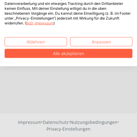
Datenverarbeitung und ein etwaiges Tracking durch den Drittanbieter
keinen Einfluss. Mit deiner Einstellung willigst du in die oben
beschriebenen Vorgänge ein. Du kannst deine Einwilligung (z. B. im Footer
unter „Privacy-Einstellungen“) jederzeit mit Wirkung für die Zukunft
widerrufen. (
BoD-Impressum
)
Ablehnen
Anpassen
Alle akzeptieren
·
·
·
Impressum
Datenschutz
Nutzungsbedingungen
Privacy-Einstellungen