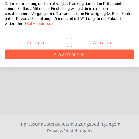
Datenverarbeitung und ein etwaiges Tracking durch den Drittanbieter
keinen Einfluss. Mit deiner Einstellung willigst du in die oben
beschriebenen Vorgänge ein. Du kannst deine Einwilligung (z. B. im Footer
unter „Privacy-Einstellungen“) jederzeit mit Wirkung für die Zukunft
widerrufen. (
BoD-Impressum
)
Ablehnen
Anpassen
Alle akzeptieren
·
·
·
Impressum
Datenschutz
Nutzungsbedingungen
Privacy-Einstellungen