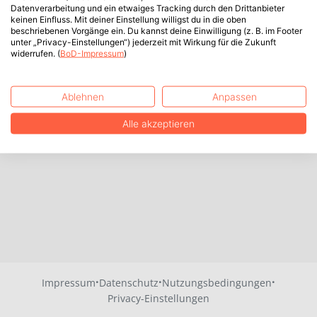
Datenverarbeitung und ein etwaiges Tracking durch den Drittanbieter
keinen Einfluss. Mit deiner Einstellung willigst du in die oben
beschriebenen Vorgänge ein. Du kannst deine Einwilligung (z. B. im Footer
unter „Privacy-Einstellungen“) jederzeit mit Wirkung für die Zukunft
widerrufen. (
BoD-Impressum
)
Ablehnen
Anpassen
Alle akzeptieren
·
·
·
Impressum
Datenschutz
Nutzungsbedingungen
Privacy-Einstellungen