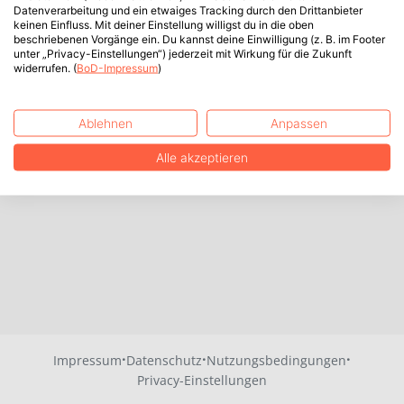
Datenverarbeitung und ein etwaiges Tracking durch den Drittanbieter
keinen Einfluss. Mit deiner Einstellung willigst du in die oben
beschriebenen Vorgänge ein. Du kannst deine Einwilligung (z. B. im Footer
unter „Privacy-Einstellungen“) jederzeit mit Wirkung für die Zukunft
widerrufen. (
BoD-Impressum
)
Ablehnen
Anpassen
Alle akzeptieren
·
·
·
Impressum
Datenschutz
Nutzungsbedingungen
Privacy-Einstellungen