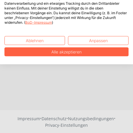
Datenverarbeitung und ein etwaiges Tracking durch den Drittanbieter
keinen Einfluss. Mit deiner Einstellung willigst du in die oben
beschriebenen Vorgänge ein. Du kannst deine Einwilligung (z. B. im Footer
unter „Privacy-Einstellungen“) jederzeit mit Wirkung für die Zukunft
widerrufen. (
BoD-Impressum
)
Ablehnen
Anpassen
Alle akzeptieren
·
·
·
Impressum
Datenschutz
Nutzungsbedingungen
Privacy-Einstellungen