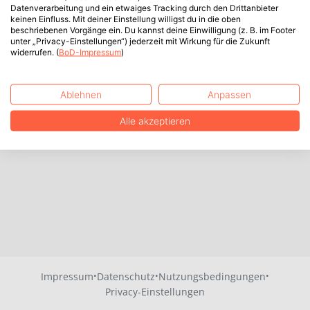
Datenverarbeitung und ein etwaiges Tracking durch den Drittanbieter
keinen Einfluss. Mit deiner Einstellung willigst du in die oben
beschriebenen Vorgänge ein. Du kannst deine Einwilligung (z. B. im Footer
unter „Privacy-Einstellungen“) jederzeit mit Wirkung für die Zukunft
widerrufen. (
BoD-Impressum
)
Ablehnen
Anpassen
Alle akzeptieren
·
·
·
Impressum
Datenschutz
Nutzungsbedingungen
Privacy-Einstellungen