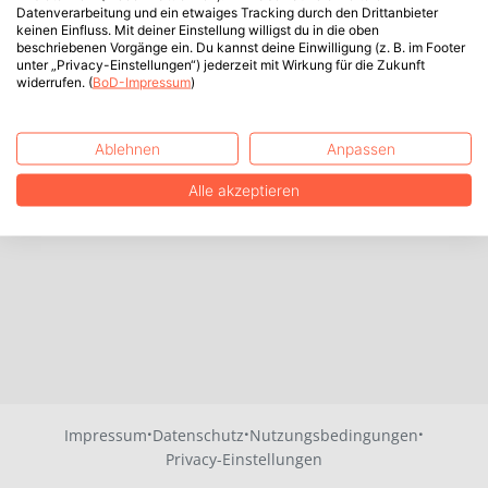
Datenverarbeitung und ein etwaiges Tracking durch den Drittanbieter
keinen Einfluss. Mit deiner Einstellung willigst du in die oben
beschriebenen Vorgänge ein. Du kannst deine Einwilligung (z. B. im Footer
unter „Privacy-Einstellungen“) jederzeit mit Wirkung für die Zukunft
widerrufen. (
BoD-Impressum
)
Ablehnen
Anpassen
Alle akzeptieren
·
·
·
Impressum
Datenschutz
Nutzungsbedingungen
Privacy-Einstellungen