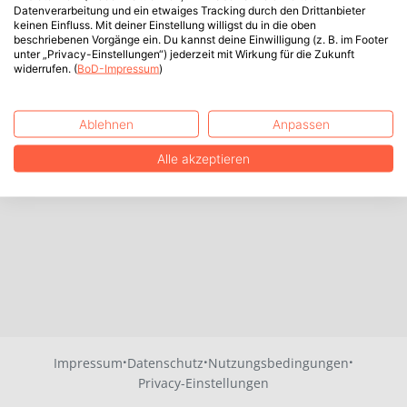
Datenverarbeitung und ein etwaiges Tracking durch den Drittanbieter
keinen Einfluss. Mit deiner Einstellung willigst du in die oben
beschriebenen Vorgänge ein. Du kannst deine Einwilligung (z. B. im Footer
unter „Privacy-Einstellungen“) jederzeit mit Wirkung für die Zukunft
widerrufen. (
BoD-Impressum
)
Ablehnen
Anpassen
Alle akzeptieren
·
·
·
Impressum
Datenschutz
Nutzungsbedingungen
Privacy-Einstellungen