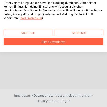
Datenverarbeitung und ein etwaiges Tracking durch den Drittanbieter
keinen Einfluss. Mit deiner Einstellung willigst du in die oben
beschriebenen Vorgänge ein. Du kannst deine Einwilligung (z. B. im Footer
unter „Privacy-Einstellungen“) jederzeit mit Wirkung für die Zukunft
widerrufen. (
BoD-Impressum
)
Ablehnen
Anpassen
Alle akzeptieren
·
·
·
Impressum
Datenschutz
Nutzungsbedingungen
Privacy-Einstellungen