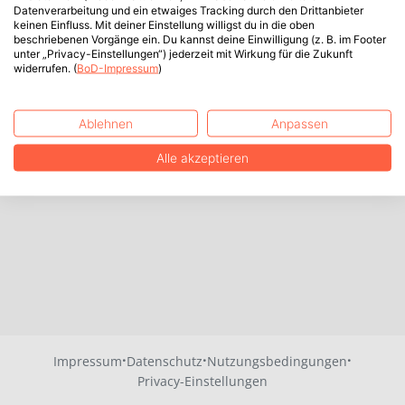
Datenverarbeitung und ein etwaiges Tracking durch den Drittanbieter
keinen Einfluss. Mit deiner Einstellung willigst du in die oben
beschriebenen Vorgänge ein. Du kannst deine Einwilligung (z. B. im Footer
unter „Privacy-Einstellungen“) jederzeit mit Wirkung für die Zukunft
widerrufen. (
BoD-Impressum
)
Ablehnen
Anpassen
Alle akzeptieren
·
·
·
Impressum
Datenschutz
Nutzungsbedingungen
Privacy-Einstellungen