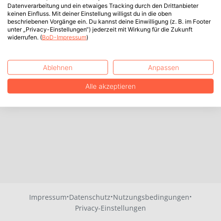
Datenverarbeitung und ein etwaiges Tracking durch den Drittanbieter
keinen Einfluss. Mit deiner Einstellung willigst du in die oben
beschriebenen Vorgänge ein. Du kannst deine Einwilligung (z. B. im Footer
unter „Privacy-Einstellungen“) jederzeit mit Wirkung für die Zukunft
widerrufen. (
BoD-Impressum
)
Ablehnen
Anpassen
Alle akzeptieren
·
·
·
Impressum
Datenschutz
Nutzungsbedingungen
Privacy-Einstellungen