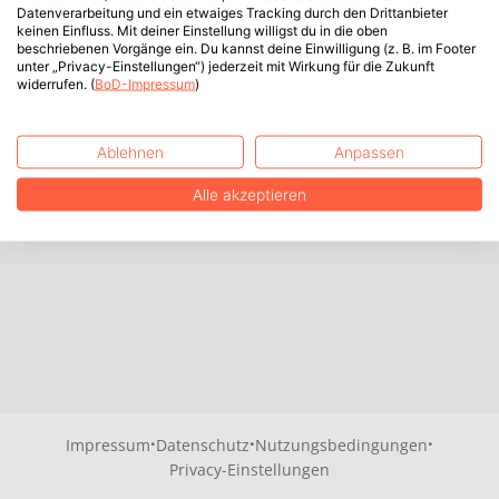
Datenverarbeitung und ein etwaiges Tracking durch den Drittanbieter
keinen Einfluss. Mit deiner Einstellung willigst du in die oben
beschriebenen Vorgänge ein. Du kannst deine Einwilligung (z. B. im Footer
unter „Privacy-Einstellungen“) jederzeit mit Wirkung für die Zukunft
widerrufen. (
BoD-Impressum
)
Ablehnen
Anpassen
Alle akzeptieren
·
·
·
Impressum
Datenschutz
Nutzungsbedingungen
Privacy-Einstellungen