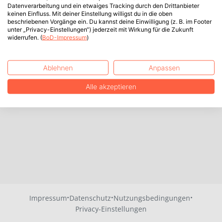
Datenverarbeitung und ein etwaiges Tracking durch den Drittanbieter
keinen Einfluss. Mit deiner Einstellung willigst du in die oben
beschriebenen Vorgänge ein. Du kannst deine Einwilligung (z. B. im Footer
unter „Privacy-Einstellungen“) jederzeit mit Wirkung für die Zukunft
widerrufen. (
BoD-Impressum
)
Ablehnen
Anpassen
Alle akzeptieren
·
·
·
Impressum
Datenschutz
Nutzungsbedingungen
Privacy-Einstellungen