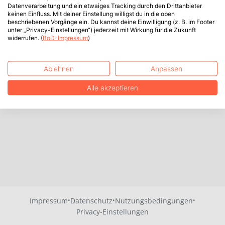
Datenverarbeitung und ein etwaiges Tracking durch den Drittanbieter
keinen Einfluss. Mit deiner Einstellung willigst du in die oben
beschriebenen Vorgänge ein. Du kannst deine Einwilligung (z. B. im Footer
unter „Privacy-Einstellungen“) jederzeit mit Wirkung für die Zukunft
widerrufen. (
BoD-Impressum
)
Ablehnen
Anpassen
Alle akzeptieren
·
·
·
Impressum
Datenschutz
Nutzungsbedingungen
Privacy-Einstellungen