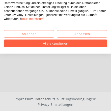
Datenverarbeitung und ein etwaiges Tracking durch den Drittanbieter
keinen Einfluss. Mit deiner Einstellung willigst du in die oben
beschriebenen Vorgänge ein. Du kannst deine Einwilligung (z. B. im Footer
unter „Privacy-Einstellungen“) jederzeit mit Wirkung für die Zukunft
widerrufen. (
BoD-Impressum
)
Ablehnen
Anpassen
Alle akzeptieren
·
·
·
Impressum
Datenschutz
Nutzungsbedingungen
Privacy-Einstellungen