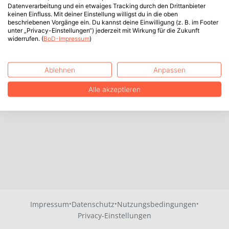
Datenverarbeitung und ein etwaiges Tracking durch den Drittanbieter
keinen Einfluss. Mit deiner Einstellung willigst du in die oben
beschriebenen Vorgänge ein. Du kannst deine Einwilligung (z. B. im Footer
unter „Privacy-Einstellungen“) jederzeit mit Wirkung für die Zukunft
widerrufen. (
BoD-Impressum
)
Ablehnen
Anpassen
Alle akzeptieren
·
·
·
Impressum
Datenschutz
Nutzungsbedingungen
Privacy-Einstellungen