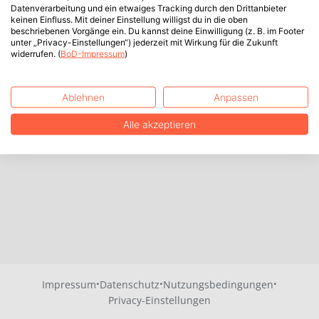
Datenverarbeitung und ein etwaiges Tracking durch den Drittanbieter
keinen Einfluss. Mit deiner Einstellung willigst du in die oben
beschriebenen Vorgänge ein. Du kannst deine Einwilligung (z. B. im Footer
unter „Privacy-Einstellungen“) jederzeit mit Wirkung für die Zukunft
widerrufen. (
BoD-Impressum
)
Ablehnen
Anpassen
Alle akzeptieren
·
·
·
Impressum
Datenschutz
Nutzungsbedingungen
Privacy-Einstellungen