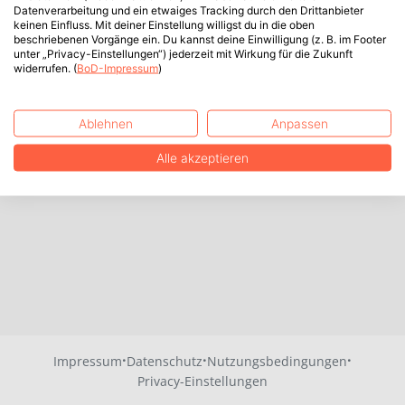
Datenverarbeitung und ein etwaiges Tracking durch den Drittanbieter
keinen Einfluss. Mit deiner Einstellung willigst du in die oben
beschriebenen Vorgänge ein. Du kannst deine Einwilligung (z. B. im Footer
unter „Privacy-Einstellungen“) jederzeit mit Wirkung für die Zukunft
widerrufen. (
BoD-Impressum
)
Ablehnen
Anpassen
Alle akzeptieren
·
·
·
Impressum
Datenschutz
Nutzungsbedingungen
Privacy-Einstellungen