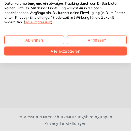
Datenverarbeitung und ein etwaiges Tracking durch den Drittanbieter
keinen Einfluss. Mit deiner Einstellung willigst du in die oben
beschriebenen Vorgänge ein. Du kannst deine Einwilligung (z. B. im Footer
unter „Privacy-Einstellungen“) jederzeit mit Wirkung für die Zukunft
widerrufen. (
BoD-Impressum
)
Ablehnen
Anpassen
Alle akzeptieren
·
·
·
Impressum
Datenschutz
Nutzungsbedingungen
Privacy-Einstellungen