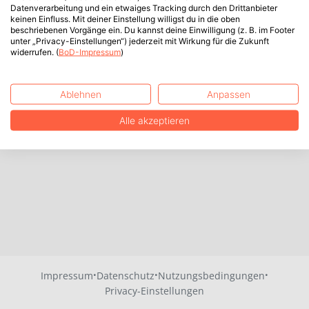
Datenverarbeitung und ein etwaiges Tracking durch den Drittanbieter
keinen Einfluss. Mit deiner Einstellung willigst du in die oben
beschriebenen Vorgänge ein. Du kannst deine Einwilligung (z. B. im Footer
unter „Privacy-Einstellungen“) jederzeit mit Wirkung für die Zukunft
widerrufen. (
BoD-Impressum
)
Ablehnen
Anpassen
Alle akzeptieren
·
·
·
Impressum
Datenschutz
Nutzungsbedingungen
Privacy-Einstellungen