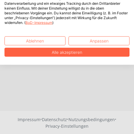
Datenverarbeitung und ein etwaiges Tracking durch den Drittanbieter
keinen Einfluss. Mit deiner Einstellung willigst du in die oben
beschriebenen Vorgänge ein. Du kannst deine Einwilligung (z. B. im Footer
unter „Privacy-Einstellungen“) jederzeit mit Wirkung für die Zukunft
widerrufen. (
BoD-Impressum
)
Ablehnen
Anpassen
Alle akzeptieren
·
·
·
Impressum
Datenschutz
Nutzungsbedingungen
Privacy-Einstellungen