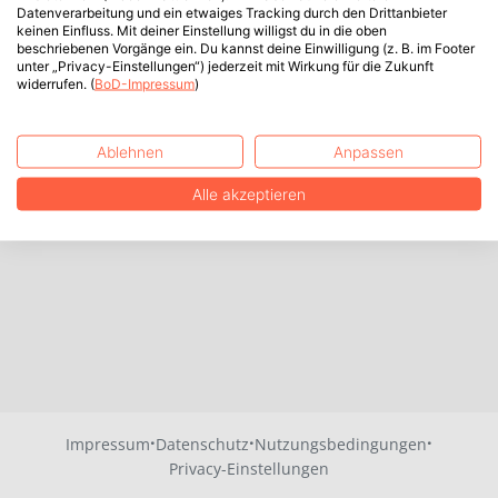
Datenverarbeitung und ein etwaiges Tracking durch den Drittanbieter
keinen Einfluss. Mit deiner Einstellung willigst du in die oben
beschriebenen Vorgänge ein. Du kannst deine Einwilligung (z. B. im Footer
unter „Privacy-Einstellungen“) jederzeit mit Wirkung für die Zukunft
widerrufen. (
BoD-Impressum
)
Ablehnen
Anpassen
Alle akzeptieren
·
·
·
Impressum
Datenschutz
Nutzungsbedingungen
Privacy-Einstellungen