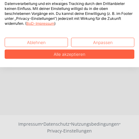
Datenverarbeitung und ein etwaiges Tracking durch den Drittanbieter
keinen Einfluss. Mit deiner Einstellung willigst du in die oben
beschriebenen Vorgänge ein. Du kannst deine Einwilligung (z. B. im Footer
unter „Privacy-Einstellungen“) jederzeit mit Wirkung für die Zukunft
widerrufen. (
BoD-Impressum
)
Ablehnen
Anpassen
Alle akzeptieren
·
·
·
Impressum
Datenschutz
Nutzungsbedingungen
Privacy-Einstellungen