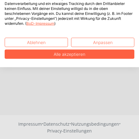
Datenverarbeitung und ein etwaiges Tracking durch den Drittanbieter
keinen Einfluss. Mit deiner Einstellung willigst du in die oben
beschriebenen Vorgänge ein. Du kannst deine Einwilligung (z. B. im Footer
unter „Privacy-Einstellungen“) jederzeit mit Wirkung für die Zukunft
widerrufen. (
BoD-Impressum
)
Ablehnen
Anpassen
Alle akzeptieren
·
·
·
Impressum
Datenschutz
Nutzungsbedingungen
Privacy-Einstellungen