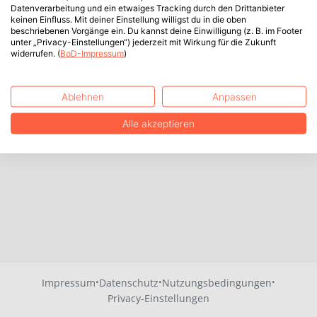
Datenverarbeitung und ein etwaiges Tracking durch den Drittanbieter
keinen Einfluss. Mit deiner Einstellung willigst du in die oben
beschriebenen Vorgänge ein. Du kannst deine Einwilligung (z. B. im Footer
unter „Privacy-Einstellungen“) jederzeit mit Wirkung für die Zukunft
widerrufen. (
BoD-Impressum
)
Ablehnen
Anpassen
Alle akzeptieren
·
·
·
Impressum
Datenschutz
Nutzungsbedingungen
Privacy-Einstellungen