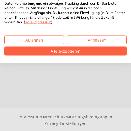
Datenverarbeitung und ein etwaiges Tracking durch den Drittanbieter
keinen Einfluss. Mit deiner Einstellung willigst du in die oben
beschriebenen Vorgänge ein. Du kannst deine Einwilligung (z. B. im Footer
unter „Privacy-Einstellungen“) jederzeit mit Wirkung für die Zukunft
widerrufen. (
BoD-Impressum
)
Ablehnen
Anpassen
Alle akzeptieren
·
·
·
Impressum
Datenschutz
Nutzungsbedingungen
Privacy-Einstellungen