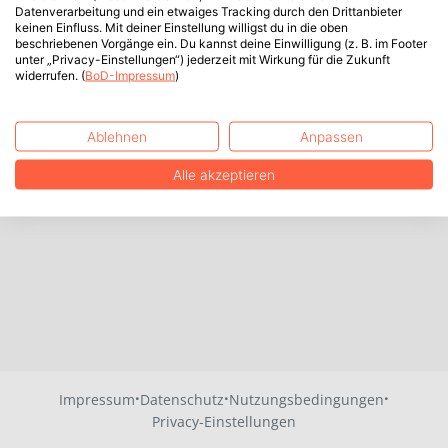
Datenverarbeitung und ein etwaiges Tracking durch den Drittanbieter
keinen Einfluss. Mit deiner Einstellung willigst du in die oben
beschriebenen Vorgänge ein. Du kannst deine Einwilligung (z. B. im Footer
unter „Privacy-Einstellungen“) jederzeit mit Wirkung für die Zukunft
widerrufen. (
BoD-Impressum
)
Ablehnen
Anpassen
Alle akzeptieren
·
·
·
Impressum
Datenschutz
Nutzungsbedingungen
Privacy-Einstellungen