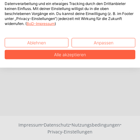
Datenverarbeitung und ein etwaiges Tracking durch den Drittanbieter
keinen Einfluss. Mit deiner Einstellung willigst du in die oben
beschriebenen Vorgänge ein. Du kannst deine Einwilligung (z. B. im Footer
unter „Privacy-Einstellungen“) jederzeit mit Wirkung für die Zukunft
widerrufen. (
BoD-Impressum
)
Ablehnen
Anpassen
Alle akzeptieren
·
·
·
Impressum
Datenschutz
Nutzungsbedingungen
Privacy-Einstellungen