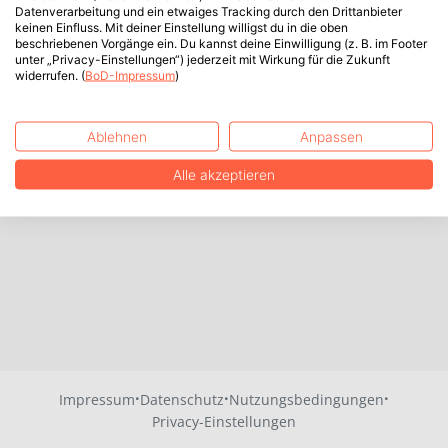
Datenverarbeitung und ein etwaiges Tracking durch den Drittanbieter
keinen Einfluss. Mit deiner Einstellung willigst du in die oben
beschriebenen Vorgänge ein. Du kannst deine Einwilligung (z. B. im Footer
unter „Privacy-Einstellungen“) jederzeit mit Wirkung für die Zukunft
widerrufen. (
BoD-Impressum
)
Ablehnen
Anpassen
Alle akzeptieren
·
·
·
Impressum
Datenschutz
Nutzungsbedingungen
Privacy-Einstellungen