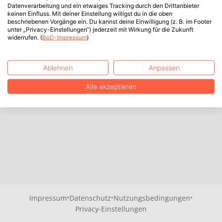
Datenverarbeitung und ein etwaiges Tracking durch den Drittanbieter
keinen Einfluss. Mit deiner Einstellung willigst du in die oben
beschriebenen Vorgänge ein. Du kannst deine Einwilligung (z. B. im Footer
unter „Privacy-Einstellungen“) jederzeit mit Wirkung für die Zukunft
widerrufen. (
BoD-Impressum
)
Ablehnen
Anpassen
Alle akzeptieren
·
·
·
Impressum
Datenschutz
Nutzungsbedingungen
Privacy-Einstellungen