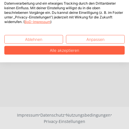
Datenverarbeitung und ein etwaiges Tracking durch den Drittanbieter
keinen Einfluss. Mit deiner Einstellung willigst du in die oben
beschriebenen Vorgänge ein. Du kannst deine Einwilligung (z. B. im Footer
unter „Privacy-Einstellungen“) jederzeit mit Wirkung für die Zukunft
widerrufen. (
BoD-Impressum
)
Ablehnen
Anpassen
Alle akzeptieren
·
·
·
Impressum
Datenschutz
Nutzungsbedingungen
Privacy-Einstellungen