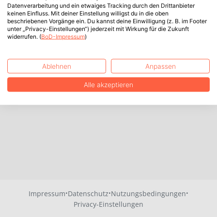
Datenverarbeitung und ein etwaiges Tracking durch den Drittanbieter
keinen Einfluss. Mit deiner Einstellung willigst du in die oben
beschriebenen Vorgänge ein. Du kannst deine Einwilligung (z. B. im Footer
unter „Privacy-Einstellungen“) jederzeit mit Wirkung für die Zukunft
widerrufen. (
BoD-Impressum
)
Ablehnen
Anpassen
Alle akzeptieren
·
·
·
Impressum
Datenschutz
Nutzungsbedingungen
Privacy-Einstellungen