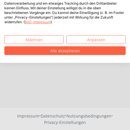
Datenverarbeitung und ein etwaiges Tracking durch den Drittanbieter
keinen Einfluss. Mit deiner Einstellung willigst du in die oben
beschriebenen Vorgänge ein. Du kannst deine Einwilligung (z. B. im Footer
unter „Privacy-Einstellungen“) jederzeit mit Wirkung für die Zukunft
widerrufen. (
BoD-Impressum
)
Ablehnen
Anpassen
Alle akzeptieren
·
·
·
Impressum
Datenschutz
Nutzungsbedingungen
Privacy-Einstellungen