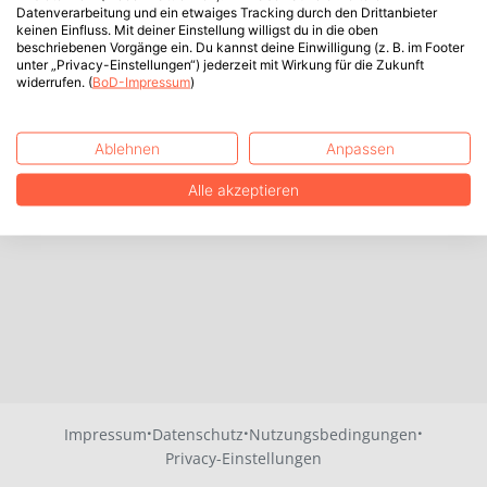
Datenverarbeitung und ein etwaiges Tracking durch den Drittanbieter
keinen Einfluss. Mit deiner Einstellung willigst du in die oben
beschriebenen Vorgänge ein. Du kannst deine Einwilligung (z. B. im Footer
unter „Privacy-Einstellungen“) jederzeit mit Wirkung für die Zukunft
widerrufen. (
BoD-Impressum
)
Ablehnen
Anpassen
Alle akzeptieren
·
·
·
Impressum
Datenschutz
Nutzungsbedingungen
Privacy-Einstellungen