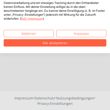
Datenverarbeitung und ein etwaiges Tracking durch den Drittanbieter
keinen Einfluss. Mit deiner Einstellung willigst du in die oben
beschriebenen Vorgänge ein. Du kannst deine Einwilligung (z. B. im Footer
unter „Privacy-Einstellungen“) jederzeit mit Wirkung für die Zukunft
widerrufen. (
BoD-Impressum
)
Ablehnen
Anpassen
Alle akzeptieren
·
·
·
Impressum
Datenschutz
Nutzungsbedingungen
Privacy-Einstellungen