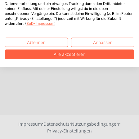
Datenverarbeitung und ein etwaiges Tracking durch den Drittanbieter
keinen Einfluss. Mit deiner Einstellung willigst du in die oben
beschriebenen Vorgänge ein. Du kannst deine Einwilligung (z. B. im Footer
unter „Privacy-Einstellungen“) jederzeit mit Wirkung für die Zukunft
widerrufen. (
BoD-Impressum
)
Ablehnen
Anpassen
Alle akzeptieren
·
·
·
Impressum
Datenschutz
Nutzungsbedingungen
Privacy-Einstellungen